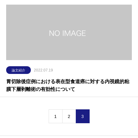
2022.07.19
論文紹介
胃切除後症例における表在型食道癌に対する内視鏡的粘
膜下層剥離術の有効性について
1
2
3