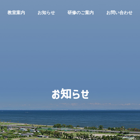
教室案内
お知らせ
研修のご案内
お問い合わせ
介
論文紹介
お知らせ
を有する膵癌の一例
新規トラクションデバイス
（エンドトラック）を用いた
経鼻的トラクション法による
咽頭ESD