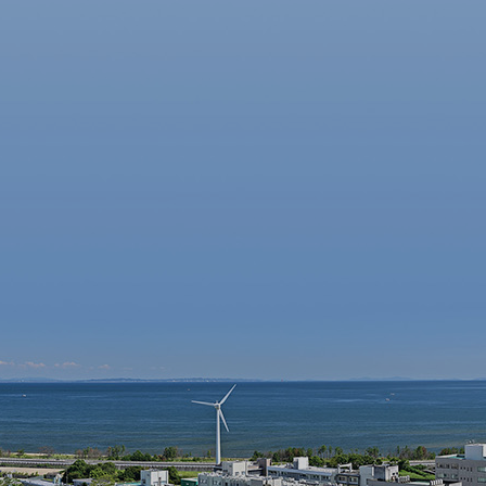
論文紹介
論文紹介
腹腔内の脱分化型脂肪肉腫の
ERCP後膵炎
一例
腸非ステロイ
よび細胞外液
有効性と安全性