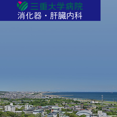
論文紹介
論文紹
記事一覧
Articles
狭窄症
保存的加療にて改善した気腫
可動性
0mm径
性胃炎による門脈ガス血症の1
S比較試験
例
）：多施