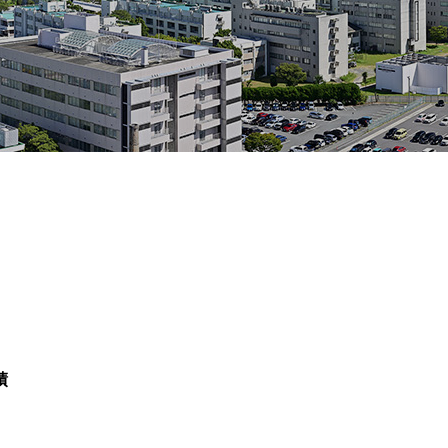
OLUTION-PEP
績