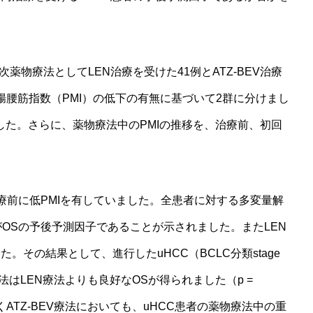
薬物療法としてLEN治療を受けた41例とATZ-BEV治療
の腸腰筋指数（PMI）の低下の有無に基づいて2群に分けまし
した。さらに、薬物療法中のPMIの推移を、治療前、初回
療前に低PMIを有していました。全患者に対する多変量解
0004）がOSの予後予測因子であることが示されました。またLEN
た。その結果として、進行したuHCC（BCLC分類stage
療法はLEN療法よりも良好なOSが得られました（p =
なくATZ-BEV療法においても、uHCC患者の薬物療法中の重