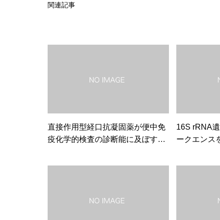
関連記事
直接作用型経口抗凝固薬が便中免
16S rR
疫化学的検査の診断能に及ぼす影
ークエンス
響：傾向スコアマッチング解析
者および大
菌叢の解析