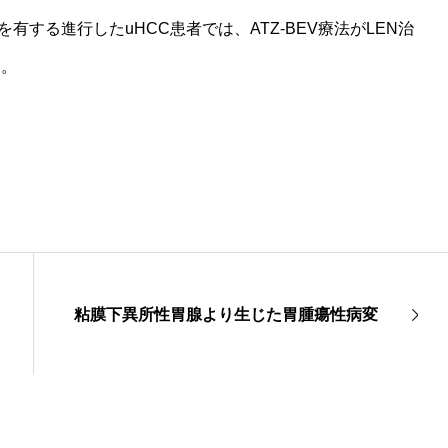
有する進行したuHCC患者では、ATZ-BEV療法がLEN治
た。
粘膜下異所性胃腺より生じた胃腫瘍性病変