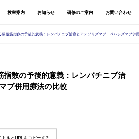
教室案内
お知らせ
研修のご案内
お問い合わせ
る腸腰筋指数の予後的意義：レンバチニブ治療とアテゾリズマブ・ベバシズマブ併
介
論文紹介
筋指数の予後的意義：レンバチニブ治
マブ併用療法の比較
の経過で肝細胞癌を発症
直接作用型経口抗凝固薬が便
頭十二指腸切除後二次
中免疫化学的検査の診断能に
肝の1例
及ぼす影響：傾向スコアマッ
チング解析
イトルとURLをコピーする