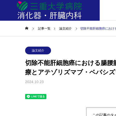
記事一覧
論文紹介
切除不能肝細胞癌におけ
論文紹介
論文紹
論文紹介
切除不能肝細胞癌における腸腰
記事一覧
療とアテゾリズマブ・ベバシズ
Articles
2024.10.23
プリコン
胃切除後症例における表在型
10年
左右大
食道癌に対する内視鏡的粘膜
した膵
術後患
下層剥離術の有効性について
性脂肪
この記事のタ