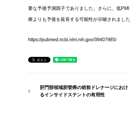
要な予後予測因子でありました。さらに、低PMIを
療よりも予後を延長する可能性が示唆されまし
https://pubmed.ncbi.nlm.nih.gov/39407985/
肝門部領域胆管癌の術前ドレナージにおけ
るインサイドステントの有用性