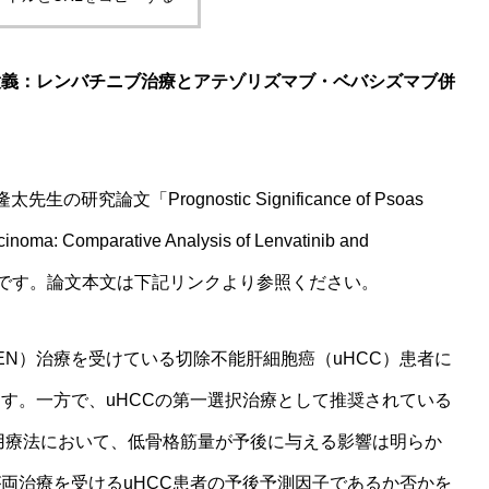
意義：レンバ
チニブ治療とアテゾリズマブ・ベバシズマブ併
福隆太先生の研究論文「Prognostic Significance of Psoas
cinoma: Comparative Analysis of Lenvatinib and
」の日本語要旨です。論文本文は下記リンクより参照ください。
EN）治療を受けている切除不能肝細胞癌（uHCC）患者に
す。一方で、uHCCの第一選択治療として推奨されている
併用療法において、低骨格筋量が予後に与える影響は明らか
両治療を受けるuHCC患者の予後予測因子であるか否かを