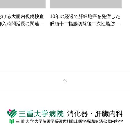
おける大腸内視鏡検査
10年の経過で肝細胞癌を発症した
挿入時間延長に関連す
膵頭十二指腸切除後二次性脂肪肝
子
の1例