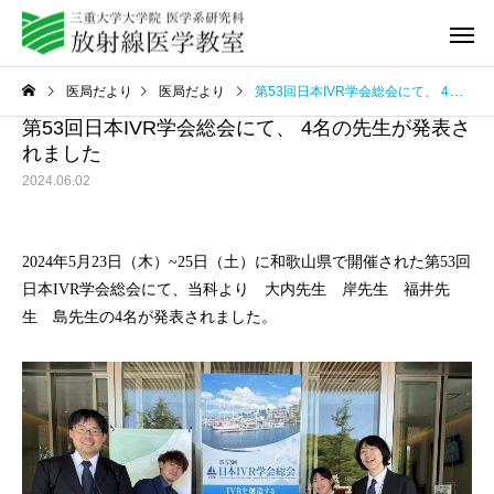
医局だより
医局だより
第53回日本IVR学会総会にて、 4名の先生が発表されました
第53回日本IVR学会総会にて、 4名の先生が発表さ
れました
2024.06.02
教室紹介
研修プログ
2024年5月23日（木）~25日（土）に和歌山県で開催された第53回
日本IVR学会総会にて、当科より 大内先生 岸先生 福井先
生 島先生の4名が発表されました。
Q&A
動画セミ