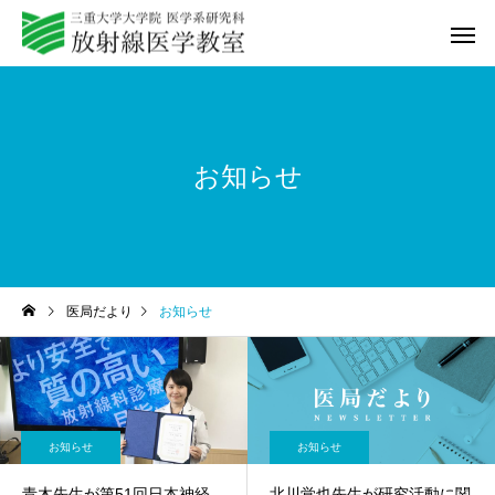
お知らせ
教室紹介
研修プログ
医局だより
お知らせ
Q&A
動画セミ
お知らせ
お知らせ
青木先生が第51回日本神経
北川覚也先生が研究活動に関