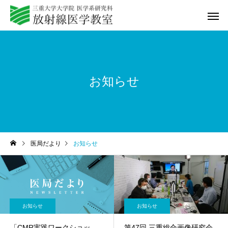
お知らせ
教室紹介
研修プログ
医局だより
お知らせ
Q&A
動画セミ
お知らせ
お知らせ
「CMR実践ワークショッ
第47回 三重総合画像研究会