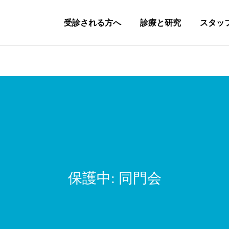
受診される方へ
診療と研究
スタッ
研修プログラム
研修生活
保護中: 同門会
動画セミナー
関連病院