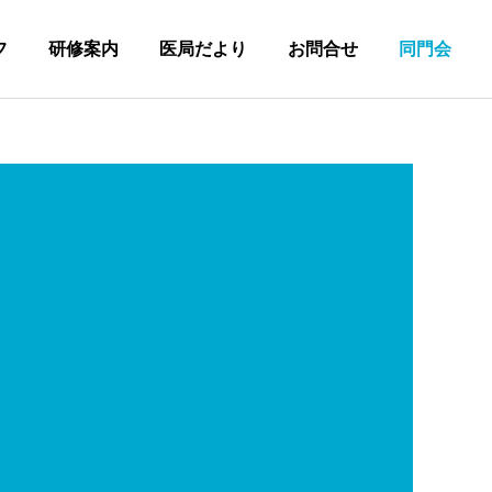
フ
研修案内
医局だより
お問合せ
同門会
詳細を見る
先輩の声
見学フォーム