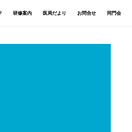
フ
研修案内
医局だより
お問合せ
同門会
詳細を見る
先輩の声
見学フォーム