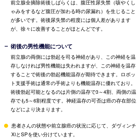
前立腺全摘除術後しばらくは、腹圧性尿失禁（咳やくし
ゃみをするなど腹圧が加わる時の尿漏れ）を生じること
が多いです。術後尿失禁の程度には個人差があります
が、徐々に改善することがほとんどです。
術後の男性機能について
前立腺の両側には勃起を司る神経があり、この神経を温
存しなければ男性機能は失われますが、この神経を温存
することで術後の勃起機能温存が期待できます。ロボッ
ト支援手術は通常の手術よりも機能温存に優れており。
術後勃起可能となるのは片側の温存で3～4割、両側の温
存でも5～6割程度です。神経温存の可否は癌の存在部位
などにより決まります。
患者さんの状態や前立腺癌の状況に応じて、ダヴィンチ
XiとSPを使い分けています。