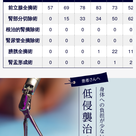
前立腺全摘術
57
69
78
83
73
52
腎部分切除術
0
15
33
34
50
62
根治的腎摘除術
0
0
0
0
0
0
腎尿管全摘除術
0
0
0
0
0
0
膀胱全摘術
0
0
0
1
22
11
腎盂形成術
0
0
0
0
1
2