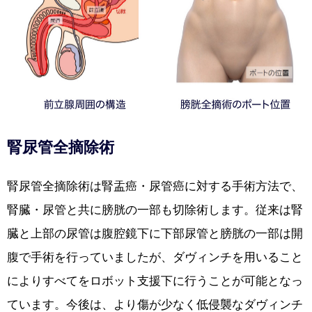
腎尿管全摘除術
腎尿管全摘除術は腎盂癌・尿管癌に対する手術方法で、
腎臓・尿管と共に膀胱の一部も切除術します。従来は腎
臓と上部の尿管は腹腔鏡下に下部尿管と膀胱の一部は開
腹で手術を行っていましたが、ダヴィンチを用いること
によりすべてをロボット支援下に行うことが可能となっ
ています。今後は、より傷が少なく低侵襲なダヴィンチ