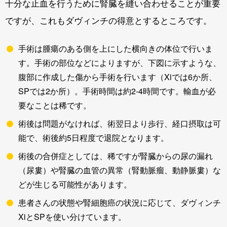
十分な止血を行うために腎臓を縫い合わせることが重要
ですが、これもダヴィンチの得意とするところです。
手術は腫瘍のある側を上にした横向きの体位で行いま
す。手術の部位などによりますが、下図に示すような、
腹部に作成した傷から手術を行います（Xiでは6か所、
SPでは2か所）。手術時間は約2-4時間です。輸血が必
要なことは稀です。
術後は問題がなければ、術翌日より歩行、経口摂取は可
能で、術後約5日程度で退院となります。
術後の合併症としては、稀ですが腎臓からの尿の漏れ
（尿婁）や腎臓の血管の異常（腎動脈瘤、動静脈婁）な
どが生じる可能性があります。
患者さんの状態や
腎細胞癌
の状況に応じて、ダヴィンチ
XiとSPを使い分けています。