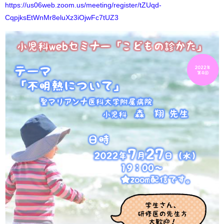
https://us06web.zoom.us/meeting/register/tZUqd-
CqpjksEtWnMr8eluXz3iOjwFc7tUZ3