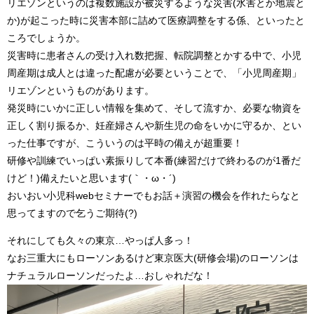
リエゾンというのは複数施設が被災するような災害(水害とか地震と
か)が起こった時に災害本部に詰めて医療調整をする係、といったと
ころでしょうか。
災害時に患者さんの受け入れ数把握、転院調整とかする中で、小児
周産期は成人とは違った配慮が必要ということで、「小児周産期」
リエゾンというものがあります。
発災時にいかに正しい情報を集めて、そして流すか、必要な物資を
正しく割り振るか、妊産婦さんや新生児の命をいかに守るか、とい
った仕事ですが、こういうのは平時の備えが超重要！
研修や訓練でいっぱい素振りして本番(練習だけで終わるのが1番だ
けど！)備えたいと思います(｀・ω・´)
おいおい小児科webセミナーでもお話＋演習の機会を作れたらなと
思ってますので乞うご期待(?)
それにしても久々の東京…やっぱ人多っ！
なお三重大にもローソンあるけど東京医大(研修会場)のローソンは
ナチュラルローソンだったよ…おしゃれだな！