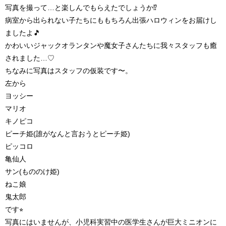
写真を撮って…と楽しんでもらえたでしょうか⁉︎
病室から出られない子たちにももちろん出張ハロウィンをお届けし
ましたよ🎵
かわいいジャックオランタンや魔女子さんたちに我々スタッフも癒
されました…♡
ちなみに写真はスタッフの仮装です〜。
左から
ヨッシー
マリオ
キノピコ
ピーチ姫(誰がなんと言おうとピーチ姫)
ピッコロ
亀仙人
サン(もののけ姫)
ねこ娘
鬼太郎
です⭐︎
写真にはいませんが、小児科実習中の医学生さんが巨大ミニオンに