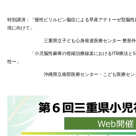
特別講演：「慢性ビリルビン脳症による早産アテトーゼ型脳性麻
現に向けて」
三重県立子ども心身発達医療センター 整形外科 
「小児脳性麻痺の痙縮治療線楽におけるITB療法とSD
性ー」
沖縄県立南部医療センター・こども医療センター 小