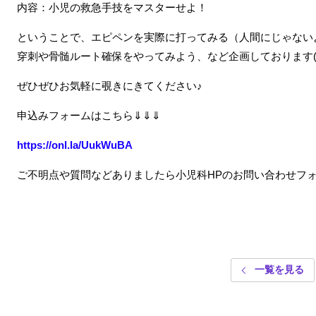
内容：小児の救急手技をマスターせよ！
ということで、エピペンを実際に打ってみる（人間にじゃない
穿刺や骨髄ルート確保をやってみよう、など企画しております(｀
ぜひぜひお気軽に覗きにきてください♪
申込みフォームはこちら⇓⇓⇓
https://onl.la/UukWuBA
ご不明点や質問などありましたら小児科HPのお問い合わせフ
一覧を見る