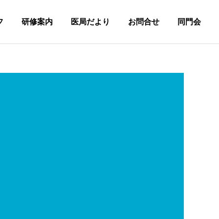
フ
研修案内
医局だより
お問合せ
同門会
詳細を見る
先輩の声
見学フォーム