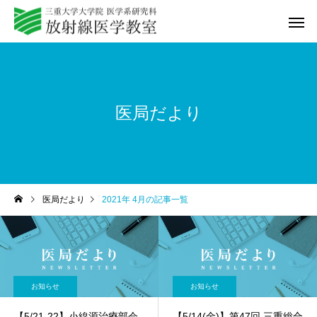
医局だより
教室紹介
研修プログ
医局だより
2021年 4月の記事一覧
Q&A
動画セミ
お知らせ
お知らせ
【5/21-22】小線源治療部会
【5/14(金)】第47回 三重総合