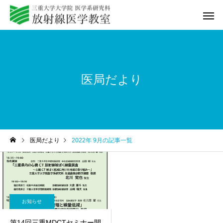
医局だより
教室紹介
研修プログ
医局だより
2022年 9月の記事一覧
Q&A
動画セミ
お知らせ
第14回三重MDCTセミナー開