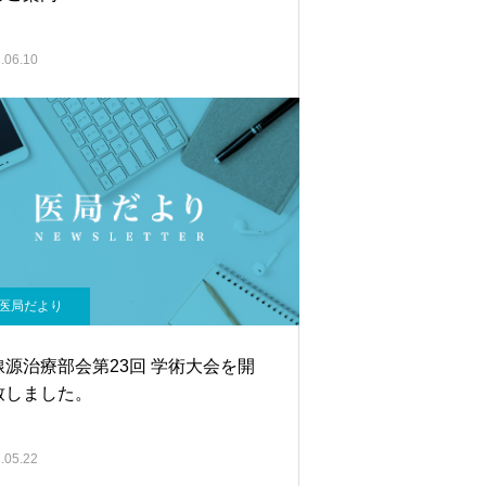
.06.10
医局だより
線源治療部会第23回 学術大会を開
致しました。
.05.22