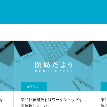
医局だより
を
第41回神経放射線ワークショップを
第
開催致しました。
催