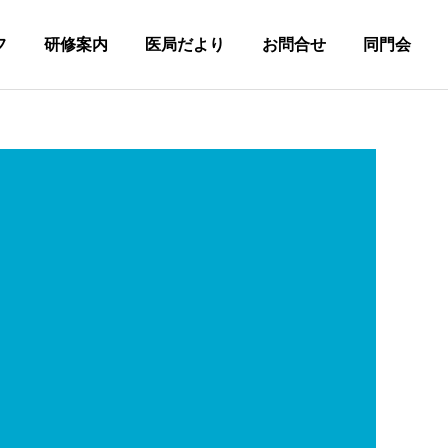
フ
研修案内
医局だより
お問合せ
同門会
詳細を見る
先輩の声
見学フォーム