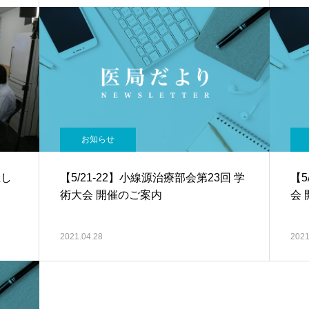
お知らせ
催し
【5/21-22】小線源治療部会第23回 学
【5
術大会 開催のご案内
会
2021.04.28
2021