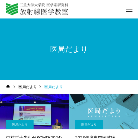
医局だより
教室紹介
研修プログ
医局だより
医局だより
Q&A
動画セミ
医局だより
医局だより
中村哲士先生がSCMR(2024)
2023年度専門医試験