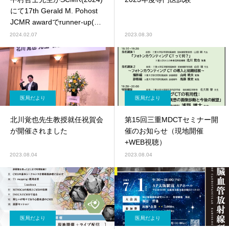
にて17th Gerald M. Pohost
JCMR awardでrunner-up(2
位)を受賞!!
2024.02.07
2023.08.30
医局だより
医局だより
北川覚也先生教授就任祝賀会
第15回三重MDCTセミナー開
が開催されました
催のお知らせ（現地開催
+WEB視聴）
2023.08.04
2023.08.04
医局だより
医局だより