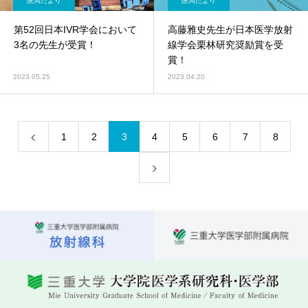
医局だより
医局だより
第52回日本IVR学会において
高藤雅史先生が日本医学放射
3名の先生が受賞！
線学会栗林研究奨励賞を受
賞！
2023.05.25
2023.04.20
1
2
3
4
5
6
7
8