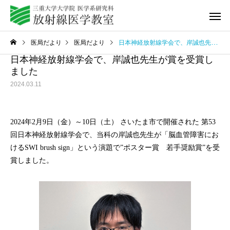
医局だより
医局だより
日本神経放射線学会で、岸誠也先生が賞を受賞しました
日本神経放射線学会で、岸誠也先生が賞を受賞し
ました
2024.03.11
教室紹介
研修プログ
2024年2月9日（金）～10日（土） さいたま市で開催された 第53
回日本神経放射線学会で、当科の岸誠也先生が「脳血管障害にお
けるSWI brush sign」という演題で”ポスター賞 若手奨励賞”を受
賞しました。
Q&A
動画セミ