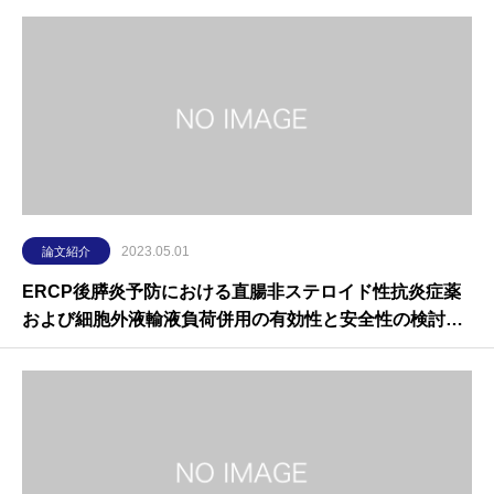
2023.05.01
論文紹介
ERCP後膵炎予防における直腸非ステロイド性抗炎症薬
および細胞外液輸液負荷併用の有効性と安全性の検討～
RESOLUTION-PEP study～